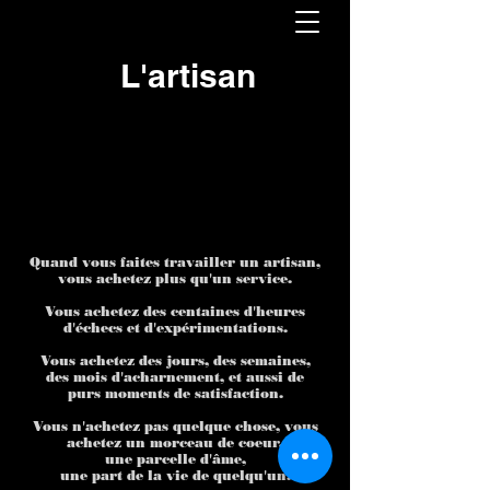
L'artisan
Quand vous faites travailler un artisan,
vous achetez plus qu'un service.
Vous achetez des centaines d'heures
d'échecs et d'expérimentations.
Vous achetez des jours, des semaines,
des mois d'acharnement, et aussi de
purs moments de satisfaction.
Vous n'achetez pas quelque chose, vous
achetez un morceau de coeur,
une parcelle d'âme,
une part de la vie de quelqu'un.