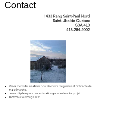
Contact
1433 Rang Saint-Paul Nord
Saint-Ubalde Quebec
G0A 4L0
418-284-2002
Venez me visiter en atelier
pour découvrir l'originalité et
l'efficacité de
ma démarche.
Je me déplace pour une estimation
gratuite de votre projet.
Bienvenue aux stagiaires!